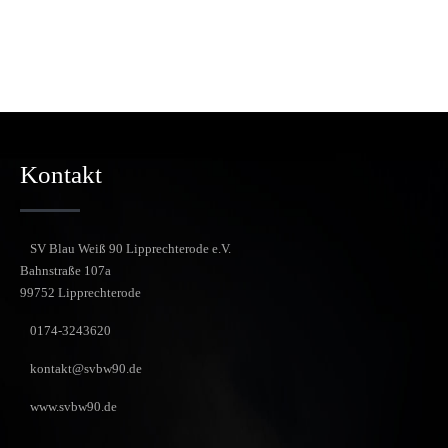
Kontakt
SV Blau Weiß 90 Lipprechterode e.V.
Bahnstraße 107a
99752 Lipprechterode
0174-3243620
kontakt@svbw90.de
www.svbw90.de