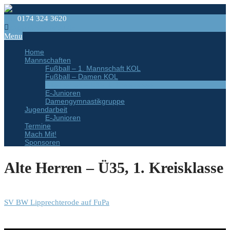
0174 324 3620
kontakt@svbw90.de
Menu
Home
Mannschaften
Fußball – 1. Mannschaft KOL
Fußball – Damen KOL
Alte Herren – Ü35, 1. Kreisklasse
E-Junioren
Damengymnastikgruppe
Jugendarbeit
E-Junioren
Termine
Mach Mit!
Sponsoren
Alte Herren – Ü35, 1. Kreisklasse
SV BW Lipprechterode auf FuPa