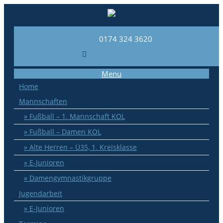
0174 324 3620
kontakt@svbw90.de
Menu
Home
Mannschaften
Fußball – 1. Mannschaft KOL
Fußball – Damen KOL
Alte Herren – Ü35, 1. Kreisklasse
E-Junioren
Damengymnastikgruppe
Jugendarbeit
E-Junioren