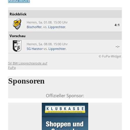
Read More
Rückblick
Herren, Sa. 01.08. 15:00 Uhr
4:1
Bischoffer.
vs.
Lipprechter.
Vorschau
Herren, Sa. 08.08. 15:00 Uhr
-:-
SG Harztor
vs.
Lipprechter.
© FuPa-Widget
SV BW Lipprechterode auf
FuPa
Sponsoren
Offizieller Sponsor: