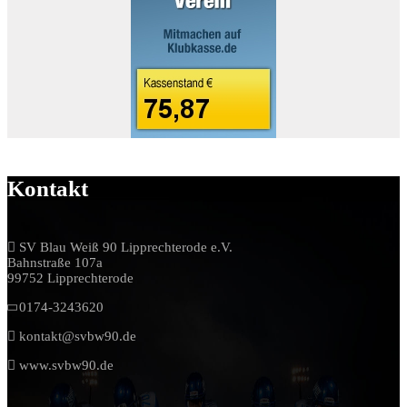
Kontakt
SV Blau Weiß 90 Lipprechterode e.V.
Bahnstraße 107a
99752 Lipprechterode
0174-3243620
kontakt@svbw90.de
www.svbw90.de