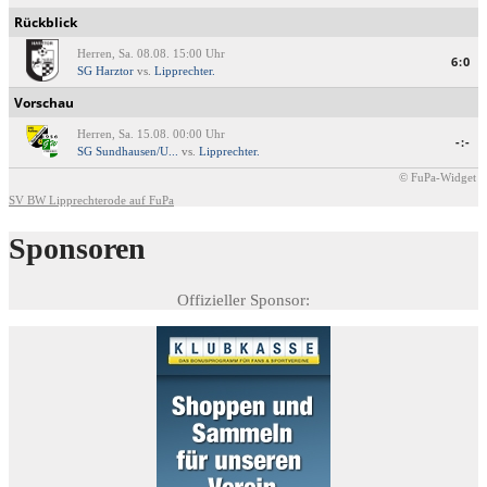
navigation
Rückblick
Herren, Sa. 08.08. 15:00 Uhr
6:0
SG Harztor
vs.
Lipprechter.
Vorschau
Herren, Sa. 15.08. 00:00 Uhr
-:-
SG Sundhausen/U...
vs.
Lipprechter.
© FuPa-Widget
SV BW Lipprechterode auf FuPa
Sponsoren
Offizieller Sponsor: