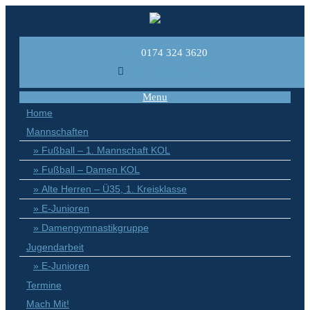
0174 324 3620
kontakt@svbw90.de
Menu
Home
Mannschaften
Fußball – 1. Mannschaft KOL
Fußball – Damen KOL
Alte Herren – Ü35, 1. Kreisklasse
E-Junioren
Damengymnastikgruppe
Jugendarbeit
E-Junioren
Termine
Mach Mit!