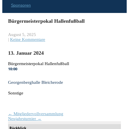
Sponsoren
Bürgermeisterpokal Hallenfußball
August 5, 2025
|
Keine Kommentare
13. Januar 2024
Bürgermeisterpokal Hallenfußball
10:00
Georgenberghalle Bleicherode
Sonstige
Post
←
Mitgliedervollversammlung
Neujahrsturnier
→
navigation
Rückblick