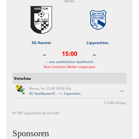
Herren
SG Harztor
Lipprechter.
-
-
15:00
» zum ausführlichen Spielbericht
Kein Liveticker-Melder eingetragen
Vorschau
Herren, Sa. 15.08. 00:00 Uhr
-:-
SG Sundhausen/U...
vs.
Lipprechter.
© FuPa-Widget
SV BW Lipprechterode auf FuPa
Sponsoren