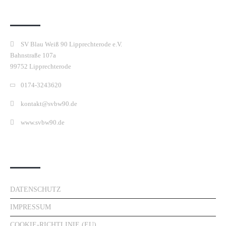
Kontakt
SV Blau Weiß 90 Lipprechterode e.V.
Bahnstraße 107a
99752 Lipprechterode
0174-3243620
kontakt@svbw90.de
www.svbw90.de
Rechtliches
DATENSCHUTZ
IMPRESSUM
COOKIE-RICHTLINIE (EU)