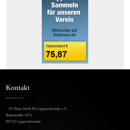
Kontakt
SV Blau Weiß 90 Lipprechterode e.V.
Bahnstraße 107a
99752 Lipprechterode