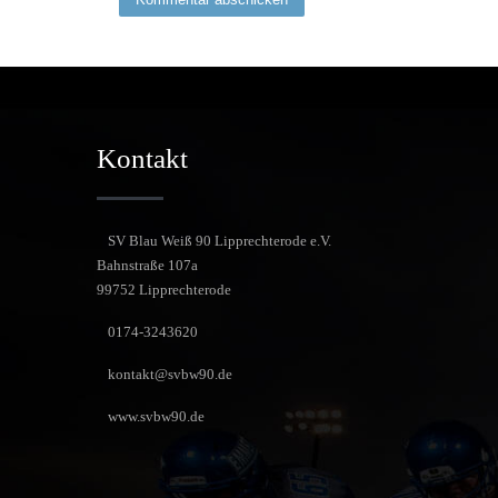
Kontakt
SV Blau Weiß 90 Lipprechterode e.V.
Bahnstraße 107a
99752 Lipprechterode
0174-3243620
kontakt@svbw90.de
www.svbw90.de