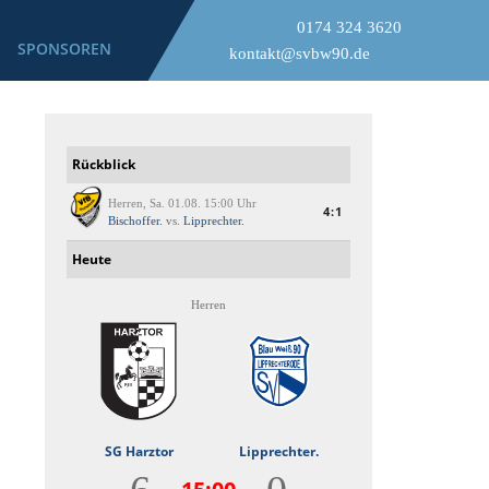
0174 324 3620
SPONSOREN
kontakt@svbw90.de
Rückblick
Herren, Sa. 01.08. 15:00 Uhr
4:1
Bischoffer.
vs.
Lipprechter.
Heute
Herren
SG Harztor
Lipprechter.