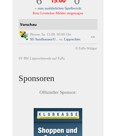
6
0
15:00
» zum ausführlichen Spielbericht
Kein Liveticker-Melder eingetragen
Vorschau
Herren, Sa. 15.08. 00:00 Uhr
-:-
SG Sundhausen/U...
vs.
Lipprechter.
© FuPa-Widget
SV BW Lipprechterode auf FuPa
Sponsoren
Offizieller Sponsor:
→